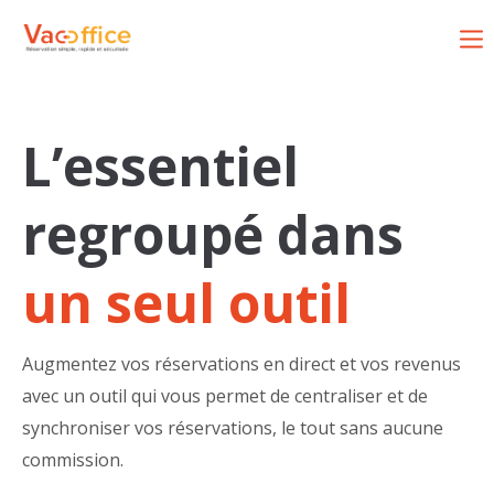
Login
Identifiant
L’essentiel
Mot de passe
regroupé dans
un seul outil
Connexion
Augmentez vos réservations en direct et vos revenus
Register
|
Lost your password?
avec un outil qui vous permet de centraliser et de
Support
synchroniser vos réservations, le tout sans aucune
commission.
Lorem ipsum dolor sit amet: