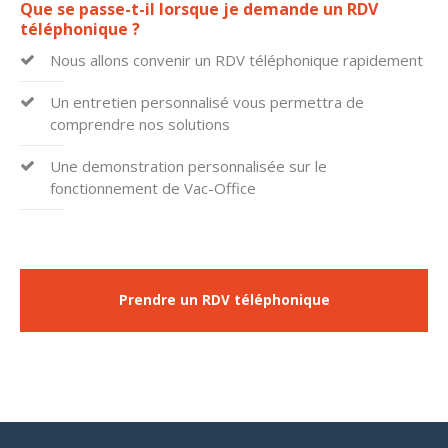
Que se passe-t-il lorsque je demande un RDV
téléphonique ?
24h
Nous allons convenir un RDV téléphonique rapidement
/ 365days
Un entretien personnalisé vous permettra de
comprendre nos solutions
We offer support for our customers
Une demonstration personnalisée sur le
Mon - Fri 8:00am - 5:00pm
(GMT +1)
fonctionnement de Vac-Office
Get in touch
Cybersteel Inc.
376-293 City Road, Suite 600
Prendre un RDV téléphonique
San Francisco, CA 94102
Have any questions?
+44 1234 567 890