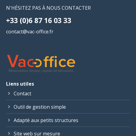
Drop us a line
N'HÉSITEZ PAS À NOUS CONTACTER
info@yourdomain.com
+33 (0)6 87 16 03 33
About us
contact@vac-office.fr
Lorem ipsum dolor sit amet, consectetuer
adipiscing elit.
Aenean commodo ligula eget dolor. Aenean
massa. Cum sociis natoque penatibus et
magnis dis parturient montes, nascetur
ridiculus mus. Donec quam felis, ultricies nec.
Liens utiles
Contact
Outil de gestion simple
Adapté aux petits structures
Site web sur mesure